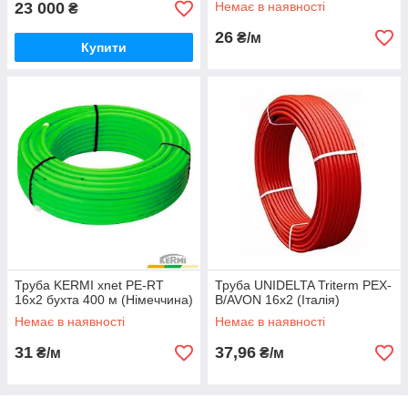
23 000
Немає в наявності
₴
26
₴/м
Купити
Труба KERMI xnet PE-RT
Труба UNIDELTA Triterm PEX-
16x2 бухта 400 м (Німеччина)
B/AVON 16x2 (Італія)
Немає в наявності
Немає в наявності
31
37,96
₴/м
₴/м