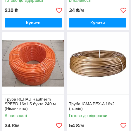
Готово до відправки
В наявності
210
34
₴
₴/м
Купити
Купити
Труба REHAU Rautherm
SPEED 16x1,5 бухта 240 м
Труба ICMA PEX-A 16х2
(Німеччина)
(Італія)
В наявності
Готово до відправки
34
54
₴/м
₴/м