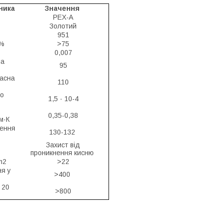
ника
Значення
РЕХ-А
Золотий
951
 %
>75
0,007
ча
95
асна
110
го
1,5 · 10-4
0,35-0,38
м·К
ення
130-132
Захист від
проникнення кисню
m2
>22
я у
>400
 20
>800