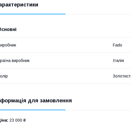
арактеристики
Основні
иробник
Fado
раїна виробник
Італія
олір
Золотист
нформація для замовлення
іна:
23 000 ₴