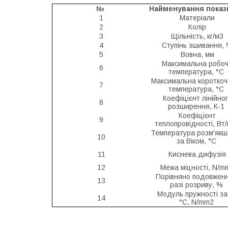
№
Найменування показ
1
Матеріали
2
Колір
3
Щільність, кг/м3
4
Ступінь зшивання,
5
Вовна, мм
Максимальна робо
6
температура, °С
Максимальна короткоч
7
температура, °С
Коефіцієнт лінійно
8
розширення, К-1
Коефіцієнт
9
теплопровідності, Вт/
Температура розм'якш
10
за Віком, °С
11
Киснева дифузія
12
Межа міцності, N/m
Порівняно подовженн
13
разі розриву, %
Модуль пружності за
14
°C, N/mm2