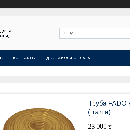
ідлога,
ання,
АС
КОНТАКТЫ
ДОСТАВКА И ОПЛАТА
Труба FADO P
(Італія)
23 000 ₴