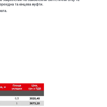
ерехідна та кінцева муфти.
мата.