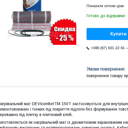
Показати оптові ціни
Готово до відправки
Купити
+380 (67) 631-22-61
повернення товару п
агрівальний мат DEVIcomfortTM 150T застосовується для внутрішн
емонтовованих і тонких під покриття підлоги без формування товс
ереважно під плитку в плитковий клей.
иготовляється як нагрівальний мат із двожитковим екранованим на
ефлонову внутрішню та полівінілхлоридну зовнішню ізоляції. Кабел