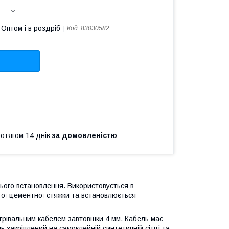
Оптом і в роздріб
Код:
83030582
ротягом 14 днів
за домовленістю
ього встановлення. Використовується в
тої цементної стяжки та встановлюється
грівальним кабелем завтовшки 4 мм. Кабель має
ь закріплений на самоклейній синтетичній сітці та