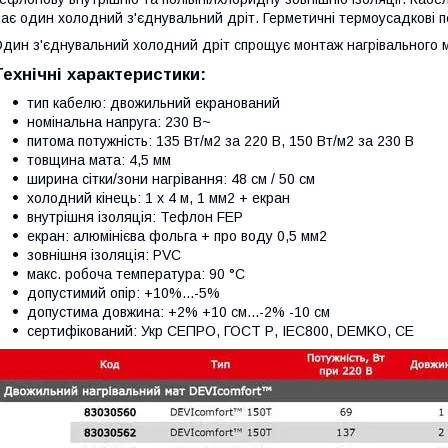
ає один холодний з'єднувальний дріт. Герметичні термоусадкові п
дин з'єднувальний холодний дріт спрощує монтаж нагрівального 
Технічні характеристики:
тип кабелю: двожильний екранований
номінальна напруга: 230 В~
питома потужність: 135 Вт/м2 за 220 В, 150 Вт/м2 за 230 В
товщина мата: 4,5 мм
ширина сітки/зони нагрівання: 48 см / 50 см
холодний кінець: 1 х 4 м, 1 мм2 + екран
внутрішня ізоляція: Тефлон FEP
екран: алюмінієва фольга + про воду 0,5 мм2
зовнішня ізоляція: PVC
макс. робоча температура: 90 °C
допустимий опір: +10%...-5%
допустима довжина: +2% +10 см...-2% -10 см
сертифікований: Укр СЕПРО, ГОСТ Р, IEC800, DEMKO, CE