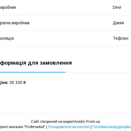
иробник
Devi
раїна виробник
Данія
золяція
Тефлон
нформація для замовлення
іна:
26 100 ₴
Сайт створений на маркетплейсі
Prom.ua
Інтернет-магазин "Profimarket" |
Поскаржитися на контент
|
Політика конфіденційн