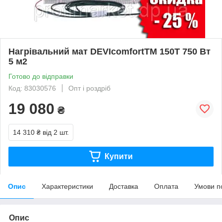
Нагрівальний мат DEVIcomfortTM 150T 750 Вт
5 м2
Готово до відправки
Код: 83030576
Опт і роздріб
19 080
₴
14 310 ₴
від 2 шт.
Купити
Опис
Характеристики
Доставка
Оплата
Умови п
Опис