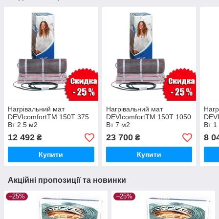
Нагрівальний мат
Нагрівальний мат
Нагр
DEVIcomfortTM 150T 375
DEVIcomfortTM 150T 1050
DEVI
Вт 2.5 м2
Вт 7 м2
Вт 1
12 492
23 700
8 0
₴
₴
Купити
Купити
Акційні пропозиції та новинки
–25%
–25%