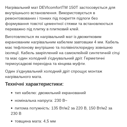
Нагрівальний мат DEVIcomfortTM 150T застосовується для
внутрішнього встановлення. Використовується в
ремонтовованих і тонких під покриття підлоги без
формування товстої цементної стяжки та встановлюється
переважно під плитку в плитковий клей.
Виготовляється як нагрівальний мат із двожитковим
екранованим нагрівальним кабелем завтовшки 4 мм. Кабель
має тефлонову внутрішню та полівінілхлоридну зовнішню
ізоляції. Кабель закріплений на самоклейній синтетичній сітці
та має один холодний з'єднувальний дріт. Герметичні
термоусадкові перехідна та кінцева муфти.
Один з'єднувальний холодний дріт спрощує монтаж
нагрівального мата.
Технічні характеристики:
тип кабелю: двожильний екранований
номінальна напруга: 230 В~
питома потужність: 135 Вт/м2 за 220 В, 150 Вт/м2 за
230 В
товщина мата: 4,5 мм