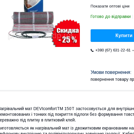
Показати оптові ціни
Готово до відправки
Купити
+380 (67) 631-22-61
повернення товару п
агрівальний мат DEVIcomfortTM 150T застосовується для внутрішн
емонтовованих і тонких під покриття підлоги без формування товс
ереважно під плитку в плитковий клей.
иготовляється як нагрівальний мат із двожитковим екранованим на
ефлонову внутрішню та полівінілхлоридну зовнішню ізоляції. Кабел