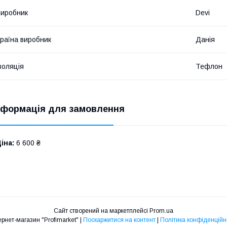
иробник
Devi
раїна виробник
Данія
золяція
Тефлон
нформація для замовлення
іна:
6 600 ₴
Сайт створений на маркетплейсі
Prom.ua
Інтернет-магазин "Profimarket" |
Поскаржитися на контент
|
Політика конфіденційн