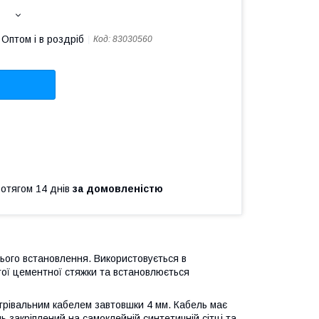
Оптом і в роздріб
Код:
83030560
ротягом 14 днів
за домовленістю
ього встановлення. Використовується в
тої цементної стяжки та встановлюється
грівальним кабелем завтовшки 4 мм. Кабель має
ь закріплений на самоклейній синтетичній сітці та