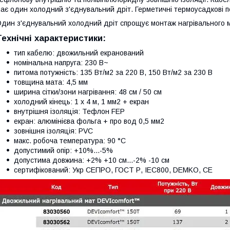
ає один холодний з'єднувальний дріт. Герметичні термоусадкові п
дин з'єднувальний холодний дріт спрощує монтаж нагрівального 
Технічні характеристики:
тип кабелю: двожильний екранований
номінальна напруга: 230 В~
питома потужність: 135 Вт/м2 за 220 В, 150 Вт/м2 за 230 В
товщина мата: 4,5 мм
ширина сітки/зони нагрівання: 48 см / 50 см
холодний кінець: 1 х 4 м, 1 мм2 + екран
внутрішня ізоляція: Тефлон FEP
екран: алюмінієва фольга + про вод 0,5 мм2
зовнішня ізоляція: PVC
макс. робоча температура: 90 °C
допустимий опір: +10%...-5%
допустима довжина: +2% +10 см...-2% -10 см
сертифікований: Укр СЕПРО, ГОСТ Р, IEC800, DEMKO, CE