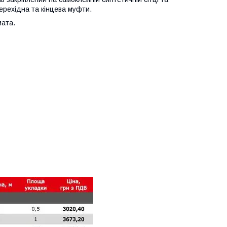
ерехідна та кінцева муфти.
мата.