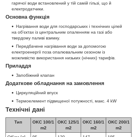
гарячої води встановлений у тій самій гільзі, що й
електродатчики.
Основна функція
Нагрівання води для господарських і технічних цілей
на об'єктах із центральним опаленням на газі або
твердому паливі взимку.
Передбачене нагрівання води за допомогою
електроенергії поза опалювальним сезоном із
можливістю використання низьких (нічних) тарифів.
Приладдя
Запобіжний клапан
Додаткове обладнання на замовлення
Циркуляційний впуск
Термоелемент підвищеної потужності, макс. 4 kW
Технічні дані
Тип
OKC 100/1
OKC 125/1
OKC 160/1
OKC 200/1
m
2
m
2
m
2
m
2