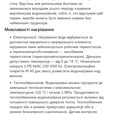
стіну. Відстань між кріпильними болтами не
змінювалася впродовж усього періоду існування
виробництва водонагрівачів, тобто ті, хто відслужив свій
термін, вироби можуть бути замінені новими без
найменших труднощів.
Можливості нагрівання
Електричний.
Нагрівання води відбувається за
допомогою керамічного нагрівального елемента,
керування яким забезпечується робочим термостатом,
а термоелектрообстоювання — запобіжним
термостатом (термозаповітнохренительком). Діапазон
допустимих температур — від 5 до 74 °C. Номінальна
напруга 1-PE-N/AC 230 V/50 Hz. Електроізоляційне
покриття IP 45 дає змогу розмістити водонагрівачі над
ванною.
Теплообмінником.
Водонагрівач можна під'єднати до
зовнішньої теплосистеми з максимальною
температурою 110 °C і тиском 1 MPa. Продуктивність
теплообмінника водонагрівача регулюється залежно від
потужності зовнішнього джерела тепла. Теплообмінник
працює або в режимі примусової циркуляції або в
режимі безнапірного накопичення. Датчик контролю