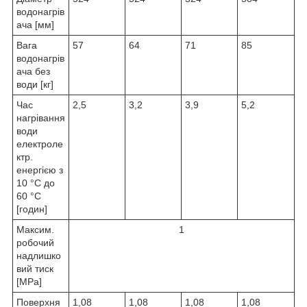
водонагрів
ача [мм]
Вага
57
64
71
85
водонагрів
ача без
води [кг]
Час
2,5
3,2
3,9
5,2
нагрівання
води
електроле
ктр.
енергією з
10 °C до
60 °C
[годин]
Максим.
1
робочий
надлишко
вий тиск
[MPa]
Поверхня
1,08
1,08
1,08
1,08