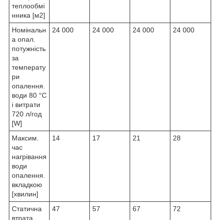
теплообмі
нника [м
2
]
Номінальн
24 000
24 000
24 000
24 000
а опал.
потужність
за
температу
ри
опалення.
води 80 °C
і витрати
720 л/год
[W]
Максим.
14
17
21
28
час
нагрівання
води
опалення.
вкладкою
[хвилин]
Статична
47
57
67
72
втрата