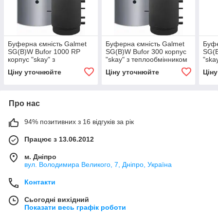
Буферна ємність Galmet
Буферна ємність Galmet
Буфе
SG(B)W Bufor 1000 RP
SG(B)W Bufor 300 корпус
SG(B
корпус "skay" з
"skay" з теплообмінником
"ska
теплообмінником
Ціну уточнюйте
Ціну уточнюйте
Цін
Про нас
94% позитивних з 16 відгуків за рік
Працює з 13.06.2012
м. Дніпро
вул. Володимира Великого, 7, Дніпро, Україна
Контакти
Сьогодні вихідний
Показати весь графік роботи