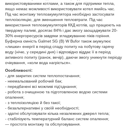
використовуваними котлами, а також для підтримки тепла,
якщо немає можливості використовувати котел якийсь час.
Під час монтажу теплоакумулятора необхідно застосувати
теплоізоляцію, для зменшення тепловтрати. Під час
використання теплоакумуляторів ККД котлів, що працюють на
твердому паливі, досягає 84% і дає змогу заощаджувати 20-
30% енергоресурсів завдяки згладжуванню піків горіння.
Буферна ємність Galmet SG (B) W Bufor також акумулює
«лишки» енергії в період спаду попиту на побутову гарячу
воду (нічю, у середині дня) і відповідно віддає її в період
активного попиту (ранок, вечір), даючи змогу уникнути періоду
очікування, «коли вода нагріється».
Особливості:
- для закритих систем теплопостачання;
- неемальований робочий бак;
- передбачені всі можливі під'єднання;
- робота з очищеною та підготовленою водою системи
опалення;
- з теплоізоляцією й без такої;
- безальтернативні у своїй необхідності;
- здатні обслуговувати кілька незалежних джерел тепла;
- стабілізують температурний баланс систем опалення;
— простота монтажу та обслуговування.