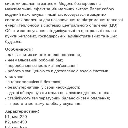
системи опалення загалом. Модель безперервляє
максимальний ефект за мінімальних витрат. Являє собою
водяний накопичувач, який застосовується в закритих
системах опалення для накопичення та підтримання теплової
енергії теплоносія в системах центрального опалення (ЦО).
Об'єкти застосування: - індивідуальні та центральні теплові
пункти житлових, господарських, адміністративних та інших
будівель.
Особливості:
- для закритих систем теплопостачання;
- неемальований робочий бак;
- передбачені всі можливі під'єднання;
- робота з очищеною та підготовленою водою системи
опалення;
- з теплоізоляцією й без такої;
- безальтернативні у своїй необхідності;
- здатні обслуговувати кілька незалежних джерел тепла;
- стабілізують температурний баланс систем опалення;
— простота монтажу та обслуговування.
Характеристики:
h1, мм: 220
h2, мм: 450
h3, мм: 575