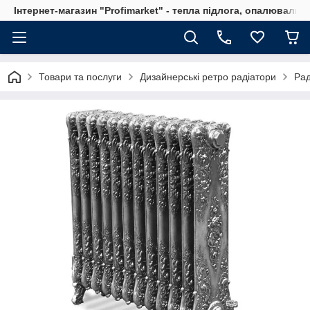
Інтернет-магазин "Profimarket" - тепла підлога, опалювальн
Товари та послуги
Дизайнерські ретро радіатори
Рад