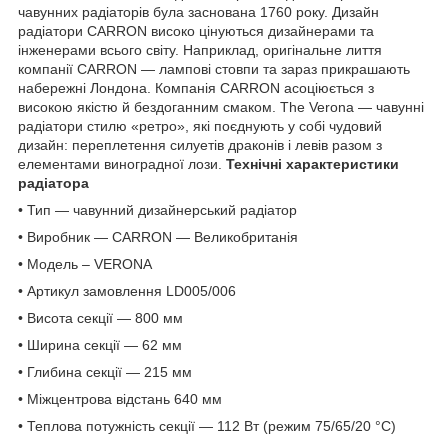
чавунних радіаторів була заснована 1760 року. Дизайн
радіатори CARRON високо цінуються дизайнерами та
інженерами всього світу. Наприклад, оригінальне лиття
компанії CARRON — лампові стовпи та зараз прикрашають
набережні Лондона. Компанія CARRON асоціюється з
високою якістю й бездоганним смаком. The Verona — чавунні
радіатори стилю «ретро», які поєднують у собі чудовий
дизайн: переплетення силуетів драконів і левів разом з
елементами виноградної лози.
Технічні характеристики
радіатора
• Тип — чавунний дизайнерський радіатор
• Виробник — CARRON — Великобританія
• Модель – VERONA
• Артикул замовлення LD005/006
• Висота секції — 800 мм
• Ширина секції — 62 мм
• Глибина секції — 215 мм
• Міжцентрова відстань 640 мм
• Теплова потужність секції — 112 Вт (режим 75/65/20 °C)