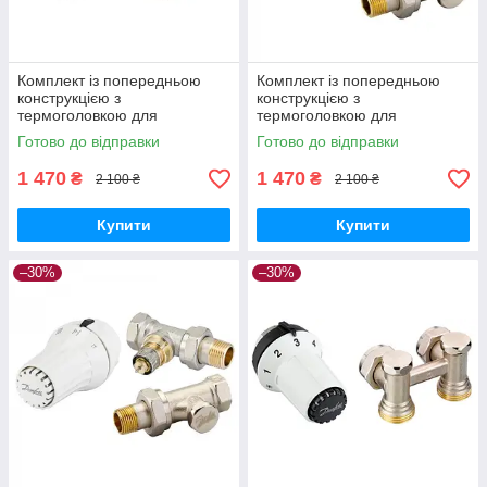
Комплект із попередньою
Комплект із попередньою
конструкцією з
конструкцією з
термоголовкою для
термоголовкою для
під'єднання радіатора 1/2"
під'єднання радіатора 1/2"
Готово до відправки
Готово до відправки
кутовий 013G2219 Danfoss
кутовий 013G5173 Danfoss
1 470
1 470
₴
₴
2 100 ₴
2 100 ₴
Купити
Купити
–30%
–30%