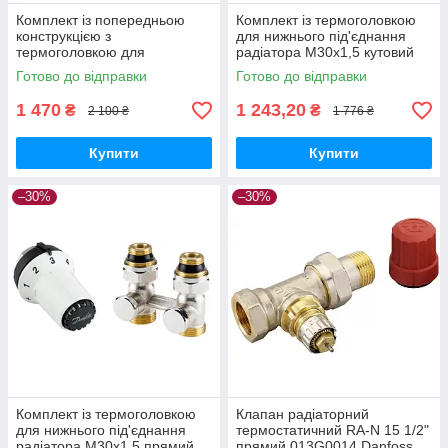
Комплект із попередньою
Комплект із термоголовкою
конструкцією з
для нижнього під'єднання
термоголовкою для
радіатора М30х1,5 кутовий
під'єднання радіатора 1/2"
013G5276 Danfoss
Готово до відправки
Готово до відправки
прямий 013G5174 Danfoss
1 470
1 243,20
₴
₴
2 100 ₴
1 776 ₴
Купити
Купити
–30%
–30%
Комплект із термоголовкою
Клапан радіаторний
для нижнього під'єднання
термостатичний RA-N 15 1/2"
радіатора М30х1,5 прямий
прямий 013G0014 Danfoss