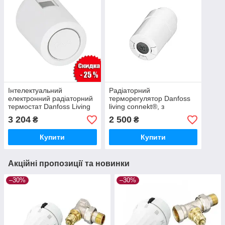
Інтелектуальний
Радіаторний
електронний радіаторний
терморегулятор Danfoss
термостат Danfoss Living
living connekt®, з
EcoTM, Bluetooth®,
адаптерами RA і M30x1,5
3 204
2 500
₴
₴
адаптер RA, M30x1,5
б/в
Купити
Купити
Акційні пропозиції та новинки
–30%
–30%