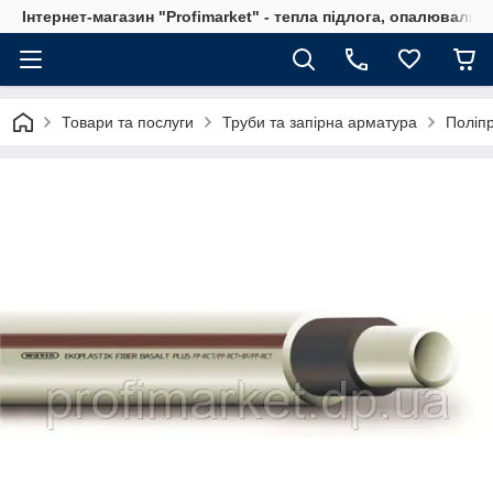
Інтернет-магазин "Profimarket" - тепла підлога, опалювальн
Товари та послуги
Труби та запірна арматура
Поліпр