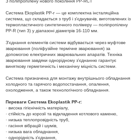
З поліпропілену нового покоління PP-RCT
Система Ekoplastik PP-r — це комплектна інсталяційна
система, що складається з труб і з'єднувачів, виготовлених із
термопластичного синтетичного полімеру — поліпропілену
PP-R (тип 3) у діапазоні діаметрів 16-110 мм.
З'єднання елементів системи відбувається через муфтове
зварювання (поліфузійне термічне зварювання) за
допомогою електричних зварювальних апаратів. Техніка
зварювання завдяки однорідному з'єднанню гарантує
виняткову герметичність і механічну міцність системи.
Система призначена для монтажу внутрішнього обладнання
холодного та гарячого водопостачання, опалення,
охолодження, а також технологічного обладнання.
Переваги Система Ekoplastik PP-r:
· висока гігієнічність матеріалу,
· стійкість до корозії та відкладення котлового каменю,
· низька теплопровідність труб,
· гасіння вібрацій і шумів,
· низька вага обладнання,
· однорідність з'єднання,