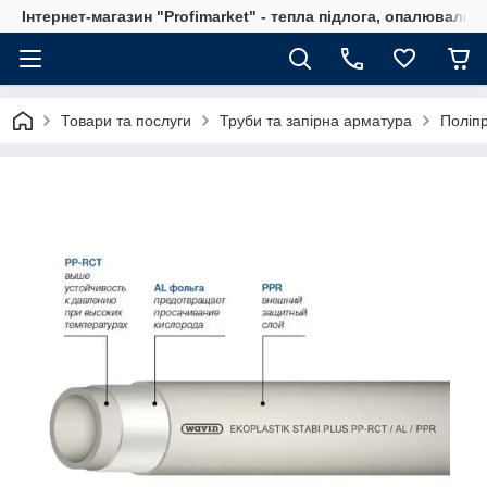
Інтернет-магазин "Profimarket" - тепла підлога, опалювальн
Товари та послуги
Труби та запірна арматура
Поліпр