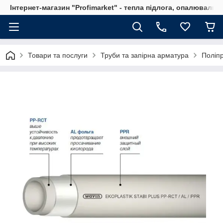
Інтернет-магазин "Profimarket" - тепла підлога, опалювальн
Товари та послуги
Труби та запірна арматура
Поліпр