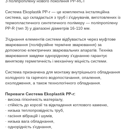
З поліпропілену нового покоління PP-RCT
Система Ekoplastik PP-r — це комплектна інсталяційна
система, що складається з труб і з'єднувачів, виготовлених із
термопластичного синтетичного полімеру — поліпропілену
PP-R (тип 3) у діапазоні діаметрів 16-110 мм.
З'єднання елементів системи відбувається через муфтове
зварювання (поліфузійне термічне зварювання) за
допомогою електричних зварювальних апаратів. Техніка
зварювання завдяки однорідному з'єднанню гарантує
виняткову герметичність і механічну міцність системи.
Система призначена для монтажу внутрішнього обладнання
холодного та гарячого водопостачання, опалення,
охолодження, а також технологічного обладнання.
Переваги Система Ekoplastik PP-r:
· висока гігієнічність матеріалу,
· стійкість до корозії та відкладення котлового каменю,
· низька теплопровідність труб,
· гасіння вібрацій і шумів,
· низька вага обладнання,
· однорідність з'єднання,