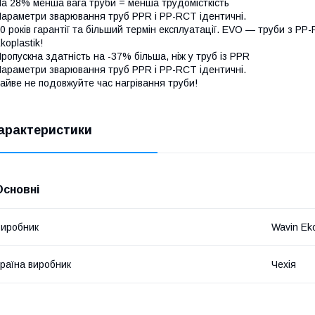
а 28% менша вага труби = менша трудомісткість
араметри зварювання труб PPR і PP-RCT ідентичні.
0 років гарантії та більший термін експлуатації. EVO — труби з 
koplastik!
ропускна здатність на -37% більша, ніж у труб із PPR
араметри зварювання труб PPR і PP-RCT ідентичні.
айве не подовжуйте час нагрівання труби!
арактеристики
Основні
иробник
Wavin Eko
раїна виробник
Чехія