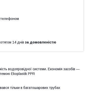
а телефоном
ротягом 14 днів
за домовленістю
ість водопровідної системи. Економія засобів —
стемою Ekoplastik PPR
увався тільки в багатошарових трубах