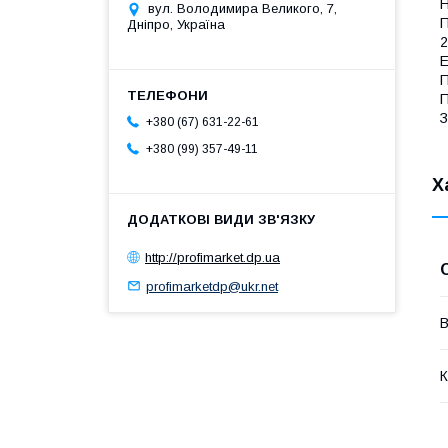
Н
вул. Володимира Великого, 7,
П
Дніпро, Україна
2
E
П
П
З
+380 (67) 631-22-61
+380 (99) 357-49-11
Х
http://profimarket.dp.ua
profimarketdp@ukr.net
В
К