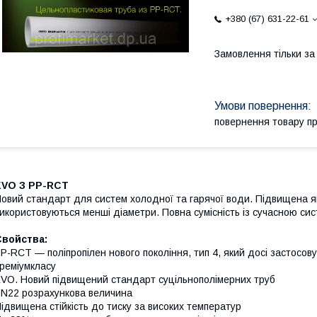
+380 (67) 631-22-61
Замовлення тільки з
повернення товару п
EVO З PP-RCT
овий стандарт для систем холодної та гарячої води. Підвищена як
икористовуються менші діаметри. Повна сумісність із сучасною си
Свойства:
P-RCT — поліпропілен нового покоління, тип 4, який досі застосов
реміумкласу
VO. Новий підвищений стандарт суцільнополімерних труб
N22 розрахункова величина
ідвищена стійкість до тиску за високих температур