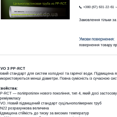
+380 (67) 631-22-61
Замовлення тільки з
повернення товару п
EVO З PP-RCT
овий стандарт для систем холодної та гарячої води. Підвищена як
икористовуються менші діаметри. Повна сумісність із сучасною си
Свойства:
P-RCT — поліпропілен нового покоління, тип 4, який досі застосов
реміумкласу
VO. Новий підвищений стандарт суцільнополімерних труб
N22 розрахункова величина
ідвищена стійкість до тиску за високих температур