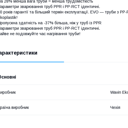
а 28% менша вага труби = менша трудомісткість
араметри зварювання труб PPR і PP-RCT ідентичні.
0 років гарантії та більший термін експлуатації. EVO — труби з 
koplastik!
ропускна здатність на -37% більша, ніж у труб із PPR
араметри зварювання труб PPR і PP-RCT ідентичні.
айве не подовжуйте час нагрівання труби!
арактеристики
Основні
иробник
Wavin Eko
раїна виробник
Чехія