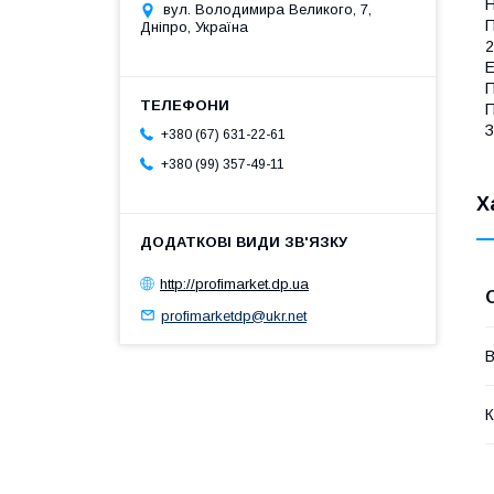
Н
вул. Володимира Великого, 7,
П
Дніпро, Україна
2
E
П
П
З
+380 (67) 631-22-61
+380 (99) 357-49-11
Х
http://profimarket.dp.ua
profimarketdp@ukr.net
В
К