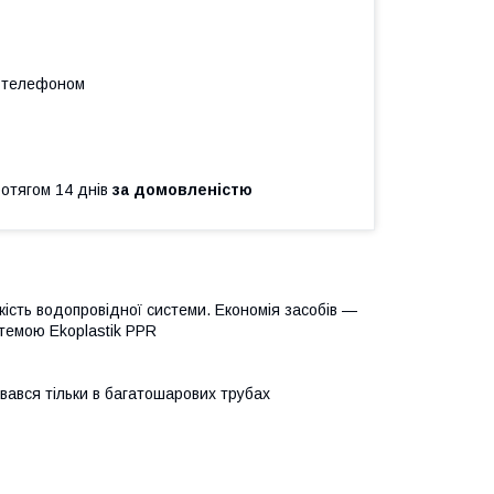
а телефоном
ротягом 14 днів
за домовленістю
ість водопровідної системи. Економія засобів —
стемою Ekoplastik PPR
увався тільки в багатошарових трубах