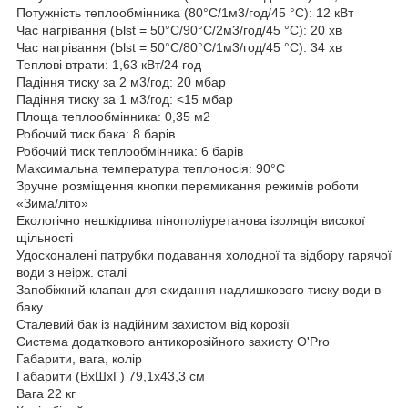
Потужність теплообмінника (80°C/1м3/год/45 °C): 12 кВт
Час нагрівання (Ыst = 50°C/90°C/2м3/год/45 °C): 20 хв
Час нагрівання (Ыst = 50°C/80°C/1м3/год/45 °C): 34 хв
Теплові втрати: 1,63 кВт/24 год
Падіння тиску за 2 м3/год: 20 мбар
Падіння тиску за 1 м3/год: <15 мбар
Площа теплообмінника: 0,35 м2
Робочий тиск бака: 8 барів
Робочий тиск теплообмінника: 6 барів
Максимальна температура теплоносія: 90°C
Зручне розміщення кнопки перемикання режимів роботи
«Зима/літо»
Екологічно нешкідлива пінополіуретанова ізоляція високої
щільності
Удосконалені патрубки подавання холодної та відбору гарячої
води з неірж. сталі
Запобіжний клапан для скидання надлишкового тиску води в
баку
Сталевий бак із надійним захистом від корозії
Система додаткового антикорозійного захисту O'Pro
Габарити, вага, колір
Габарити (ВхШхГ) 79,1х43,3 см
Вага 22 кг