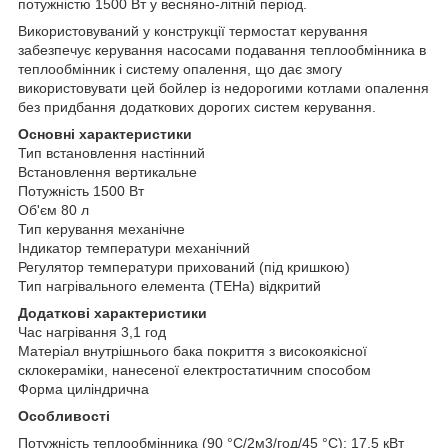
потужністю 1500 Вт у весняно-літній період.
Використовуваний у конструкції термостат керування
забезпечує керування насосами подавання теплообмінника в
теплообмінник і систему опалення, що дає змогу
використовувати цей бойлер із недорогими котлами опалення
без придбання додаткових дорогих систем керування.
Основні характеристики
Тип встановлення настінний
Встановлення вертикальне
Потужність 1500 Вт
Об'єм 80 л
Тип керування механічне
Індикатор температури механічний
Регулятор температури прихований (під кришкою)
Тип нагрівального елемента (ТЕНа) відкритий
Додаткові характеристики
Час нагрівання 3,1 год
Матеріал внутрішнього бака покриття з високоякісної
склокераміки, нанесеної електростатичним способом
Форма циліндрична
Особливості
Потужність теплообмінника (90 °C/2м3/год/45 °C): 17,5 кВт