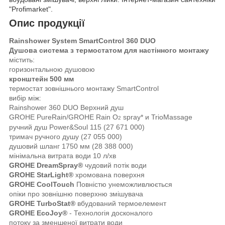
"Profimarket".
Опис продукції
Rainshower System SmartControl 360 DUO
Душова система з термостатом для настінного монтажу
містить:
горизонтальною душовою
кронштейн 500 мм
термостат зовнішнього монтажу SmartControl
вибір між:
Rainshower 360 DUO Верхний душ
GROHE PureRain/GROHE Rain O
spray* и TrioMassage
2
ручний душ Power&Soul 115 (27 671 000)
тримач ручного душу (27 055 000)
душовий шланг 1750 мм (28 388 000)
мінімальна витрата води 10 л/хв
GROHE DreamSpray®
чудовий потік води
GROHE StarLight®
хромована поверхня
GROHE CoolTouch
Повністю унеможливлюється
опіки про зовнішню поверхню змішувача
GROHE TurboStat®
вбудований термоелемент
GROHE EcoJoy®
- Технологія досконалого
потоку за зменшеної витрати води