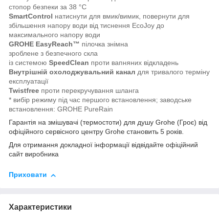
стопор безпеки за 38 °C
SmartControl
натиснути для вмик/вимик, повернути для
збільшення напору води від тиснення EcoJoy до
максимального напору води
GROHE EasyReach™
пілочка знімна
зроблене з безпечного скла
із системою
SpeedClean
проти вапняних відкладень
Внутрішній охолоджувальний канал
для тривалого терміну
експлуатації
Twistfree
проти перекручування шланга
* вибір режиму під час першого встановлення; заводське
встановлення: GROHE PureRain
Гарантія на змішувачі (термостоти) для душу Grohe (Гроє) від
офіційного сервісного центру Grohe становить 5 років.
Для отримання докладної інформації відвідайте офіційний
сайт виробника
Приховати
Характеристики