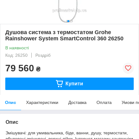
Душова система з термостатом Grohe
Rainshower System SmartControl 360 26250
В наявності
Код: 26250
Роздріб
79 560
₴
Купити
Опис
Характеристики
Доставка
Оплата
Умови п
Опис
Змішувачі: для умивальника, біде, ванни, душу, термостати,
вбудовані змішувачі, верхні лійки. Інтернет-магазин сантехніки