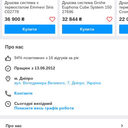
Душова система з
Душова система Grohe
Душо
термостатом Emmevi Siris
Euphoria Cube System 150
терм
C02778
27696
Crom
271
36 900
32 844
22 
₴
₴
Купити
Купити
Про нас
94% позитивних з 16 відгуків за рік
Працює з 13.06.2012
м. Дніпро
вул. Володимира Великого, 7, Дніпро, Україна
Контакти
Сьогодні вихідний
Показати весь графік роботи
Про нас