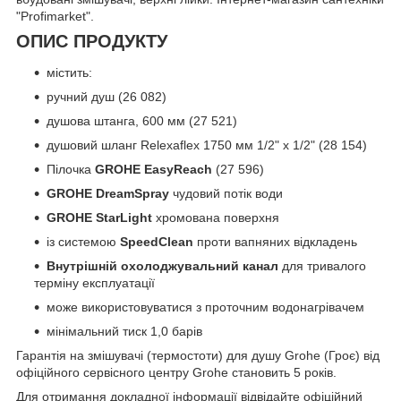
"Profimarket".
ОПИС ПРОДУКТУ
містить:
ручний душ (26 082)
душова штанга, 600 мм (27 521)
душовий шланг Relexaflex 1750 мм 1/2" x 1/2" (28 154)
Пілочка
GROHE EasyReach
(27 596)
GROHE DreamSpray
чудовий потік води
GROHE StarLight
хромована поверхня
із системою
SpeedClean
проти вапняних відкладень
Внутрішній охолоджувальний канал
для тривалого
терміну експлуатації
може використовуватися з проточним водонагрівачем
мінімальний тиск 1,0 барів
Гарантія на змішувачі (термостоти) для душу Grohe (Гроє) від
офіційного сервісного центру Grohe становить 5 років.
Для отримання докладної інформації відвідайте офіційний