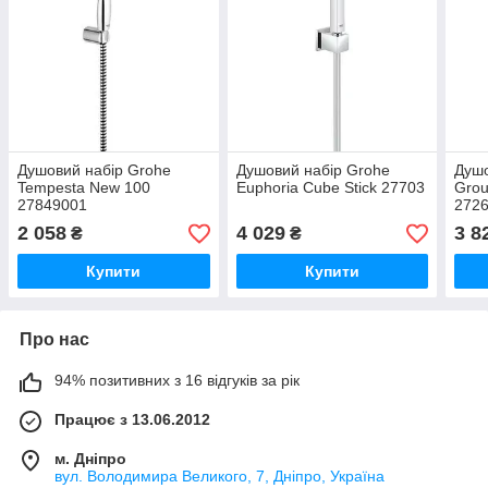
Душовий набір Grohe
Душовий набір Grohe
Душо
Tempesta New 100
Euphoria Cube Stick 27703
Grou
27849001
272
2 058
4 029
3 8
₴
₴
Купити
Купити
Про нас
94% позитивних з 16 відгуків за рік
Працює з 13.06.2012
м. Дніпро
вул. Володимира Великого, 7, Дніпро, Україна