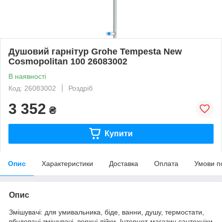
Душовий гарнітур Grohe Tempesta New
Cosmopolitan 100 26083002
В наявності
Код: 26083002
Роздріб
3 352
₴
Купити
Опис
Характеристики
Доставка
Оплата
Умови п
Опис
Змішувачі: для умивальника, біде, ванни, душу, термостати,
вбудовані змішувачі, верхні лійки. Інтернет-магазин сантехніки