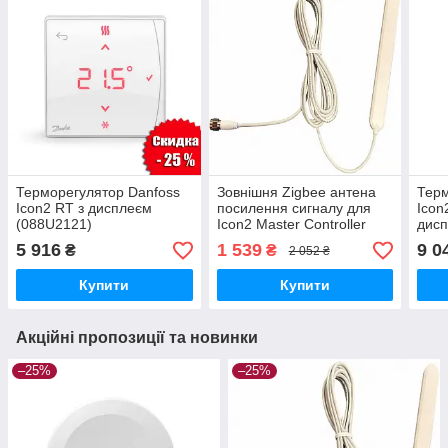
Терморегулятор Danfoss
Зовнішня Zigbee антена
Терм
Icon2 RT з дисплеєм
посилення сигналу для
Icon
(088U2121)
Icon2 Master Controller
дисп
Basic/Advanced Danfoss
інфр
5 916
1 539
9 0
₴
₴
2 052 ₴
(088U2141)
тепл
Купити
Купити
Акційні пропозиції та новинки
–25%
–25%