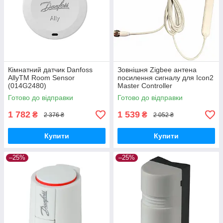
Кімнатний датчик Danfoss
Зовнішня Zigbee антена
AllyTM Room Sensor
посилення сигналу для Icon2
(014G2480)
Master Controller
Basic/Advanced Danfoss
Готово до відправки
Готово до відправки
(088U2141)
1 782
1 539
₴
₴
2 376 ₴
2 052 ₴
Купити
Купити
–25%
–25%