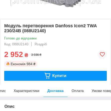
Модуль перетворення Danfoss Icon2 TWA
230/24В (088U2140)
Готово до відправки
Код: 088U2140
Роздріб
2 952
₴
3 936 ₴
Економія
984 ₴
Купити
пис
Характеристики
Доставка
Оплата
Умови пове
Опис