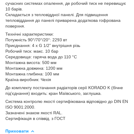
сучасних системах опалення, де робочий тиск не перевищує
10 барів.
Складається з тепловіддної панелі. Для підвищення
тепловіддання до панелі приварена додаткова гофрована
поверхня.
Технічні характеристики:
Потужність 90°/70°/20°: 2293 вт
Приєднання: 4 x G 1/2” внутрішня різь
Робочий тиск: макс. 10 бар
Середовище: гаряча вода до 110 °C
Монтажна висота: 500 мм
Монтажна довжина: 1200 мм
Монтажна глибина: 100 мм
Країна-виробник: Чехія
До комплекту постачання радіаторів серії KORADO K (бічне
під'єднання) входить: кран Маївського, заглушка.
Система контролю якості сертифікована відповідно до DIN EN
ISO 9001:2000.
Зазначені знаком якості RAL.
Сертифікація в співвід. з ГОСТ
Приховати