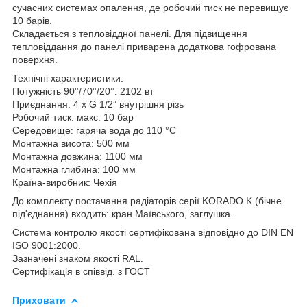
сучасних системах опалення, де робочий тиск не перевищує
10 барів.
Складається з тепловіддної панелі. Для підвищення
тепловіддання до панелі приварена додаткова гофрована
поверхня.
Технічні характеристики:
Потужність 90°/70°/20°: 2102 вт
Приєднання: 4 x G 1/2” внутрішня різь
Робочий тиск: макс. 10 бар
Середовище: гаряча вода до 110 °C
Монтажна висота: 500 мм
Монтажна довжина: 1100 мм
Монтажна глибина: 100 мм
Країна-виробник: Чехія
До комплекту постачання радіаторів серії KORADO K (бічне
під'єднання) входить: кран Маївського, заглушка.
Система контролю якості сертифікована відповідно до DIN EN
ISO 9001:2000.
Зазначені знаком якості RAL.
Сертифікація в співвід. з ГОСТ
Приховати