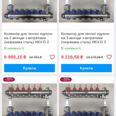
Колектор для теплої підлоги
Колектор для теплої підлоги
на 2 виходи з витратами
на 3 виходи з витратами
(неіржавка сталь) HKV-D 2
(неіржавка сталь) HKV-D 3
REHAU
REHAU
В наявності
В наявності
6 988,15
9 216,58
₴
₴
10 751 ₴
14 179,36 ₴
Купити
Купити
–35%
–35%