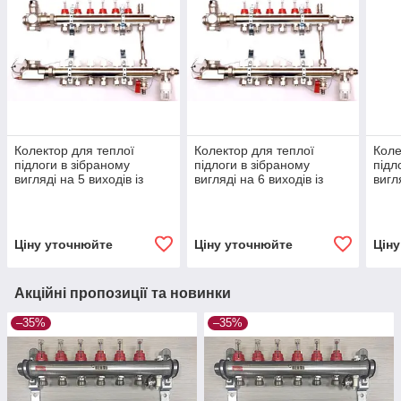
Колектор для теплої
Колектор для теплої
Коле
підлоги в зібраному
підлоги в зібраному
підл
вигляді на 5 виходів із
вигляді на 6 виходів із
вигл
витратами LUXOR
витратами LUXOR
вит
Ціну уточнюйте
Ціну уточнюйте
Цін
Акційні пропозиції та новинки
–35%
–35%