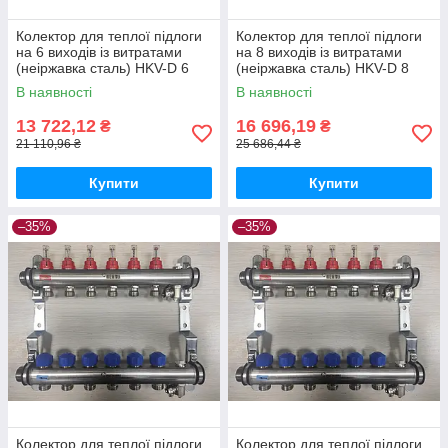
Колектор для теплої підлоги
Колектор для теплої підлоги
на 6 виходів із витратами
на 8 виходів із витратами
(неіржавка сталь) HKV-D 6
(неіржавка сталь) HKV-D 8
REHAU
REHAU
В наявності
В наявності
13 722,12
16 696,19
₴
₴
21 110,96 ₴
25 686,44 ₴
Купити
Купити
–35%
–35%
Колектор для теплої підлоги
Колектор для теплої підлоги