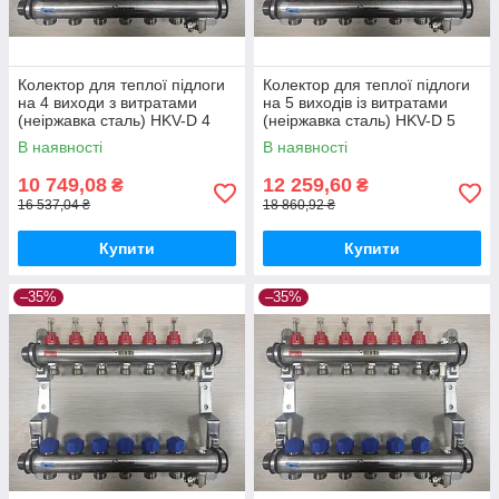
Колектор для теплої підлоги
Колектор для теплої підлоги
на 4 виходи з витратами
на 5 виходів із витратами
(неіржавка сталь) HKV-D 4
(неіржавка сталь) HKV-D 5
REHAU
REHAU
В наявності
В наявності
10 749,08
12 259,60
₴
₴
16 537,04 ₴
18 860,92 ₴
Купити
Купити
–35%
–35%