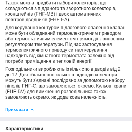
Також можна придбати набори колекторів, що
складаються з підданого та зворотного колекторів,
кронштейнів (FHF-MB) і двох автоматичних
повітровідводників (FHF-EA).
Для керування контуром підлогового опалення клапан
може бути обладнаний термоелектричним приводом
або термостатичним елементом прямої дії з виносним
регулятором температури. Під час застосування
термоелектричного приводу сигнал керування
надходить від кімнатного термостата залежно від
потреби приміщення в тепловій енергії.
Розподільники виробляють із кількістю відводів від 2
до 12. Для збільшення кількості відводів колектори
можуть бути з'єднані послідовно за допомогою набору
ніпелів FHF-C, що замовляється окремо. Кульові крани
(FHF-BV) для вимкнення розподільника також
замовляють окремо, як додаткова належність.
Приховати
Характеристики