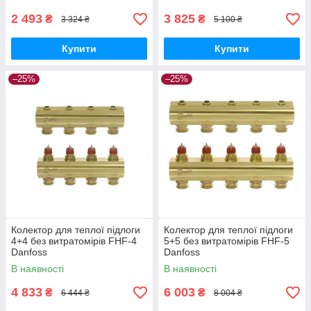
2 493
3 825
₴
₴
3 324 ₴
5 100 ₴
Купити
Купити
–25%
–25%
Колектор для теплої підлоги
Колектор для теплої підлоги
4+4 без витратомірів FHF-4
5+5 без витратомірів FHF-5
Danfoss
Danfoss
В наявності
В наявності
4 833
6 003
₴
₴
6 444 ₴
8 004 ₴