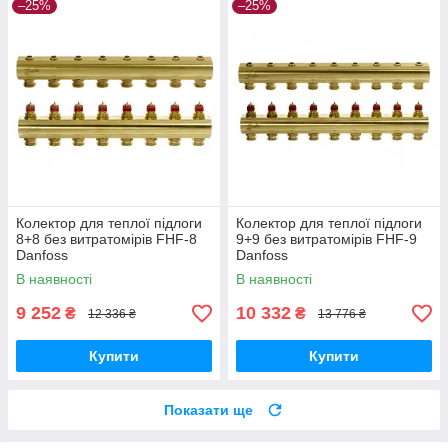
–25%
–25%
Колектор для теплої підлоги
Колектор для теплої підлоги
8+8 без витратомірів FHF-8
9+9 без витратомірів FHF-9
Danfoss
Danfoss
В наявності
В наявності
9 252
10 332
₴
₴
12 336 ₴
13 776 ₴
Купити
Купити
Показати ще