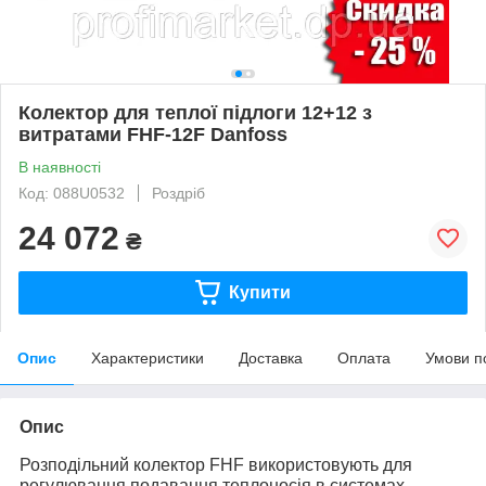
Колектор для теплої підлоги 12+12 з
витратами FHF-12F Danfoss
В наявності
Код: 088U0532
Роздріб
24 072
₴
Купити
Опис
Характеристики
Доставка
Оплата
Умови п
Опис
Розподільний колектор FHF використовують для
регулювання подавання теплоносія в системах