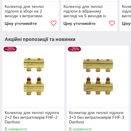
Колектор для теплої
Колектор для теплої
Коле
підлоги в зборі на 2
підлоги в зібраному
підл
виходи з витратами
вигляді на 5 виходів із
вигл
LUXOR
витратами LUXOR
вит
Ціну уточнюйте
Ціну уточнюйте
Цін
Акційні пропозиції та новинки
–25%
–25%
Колектор для теплої підлоги
Колектор для теплої підлоги
2+2 без витратомірів FHF-2
3+3 без витратиомірів FHF-3
Danfoss
Danfoss
В наявності
В наявності