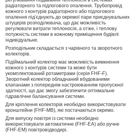
радіаторного та підлогового опалення. Трубопровід
кожного з контурів радіаторного або підлогового
опалення під'єднують до окремої пари приєднувальних
штуцерів розподілювача, що дає можливість
регулювати витрати теплоносія, а отже, і теплову
потужність системи в кожному приміщення будівлі
індивідуальне.
Розподільник складається з чарівного та зворотного
колекторів.
Підіймальний колектор має можливість вимкнення
кожного з контурів системи та може бути
укомплектований ротаметрами (серія FHF-F).
Зворотний колектор обладнаний вбудованими
клапанами з попереднім настроюванням пропускної
здатності, що дає змогу забезпечити оптимальне
гідравлічне балансування системи.
Для кріплення колекторів необхідно використовувати
кронштейни (FHF-MB), які постачаються окремо.
Для випуску повітря із системи необхідно
використовувати автоматичне (FHF-EA) або ручне
(FHF-EM) повітровідводирі.