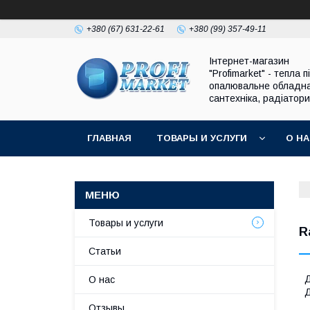
+380 (67) 631-22-61
+380 (99) 357-49-11
Інтернет-магазин
"Profimarket" - тепла п
опалювальне обладн
сантехніка, радіатори
ГЛАВНАЯ
ТОВАРЫ И УСЛУГИ
О Н
Товары и услуги
R
Статьи
Д
О нас
Д
Отзывы