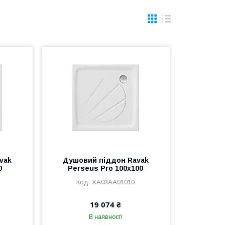
vak
Душовий піддон Ravak
0
Perseus Pro 100x100
XA03AA01010
19 074 ₴
В наявності