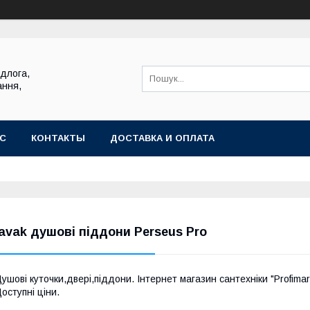
ідлога,
ання,
АС
КОНТАКТЫ
ДОСТАВКА И ОПЛАТА
avak душові піддони Perseus Pro
ушові куточки,двері,піддони. Інтернет магазин сантехніки "Profima
оступні ціни.