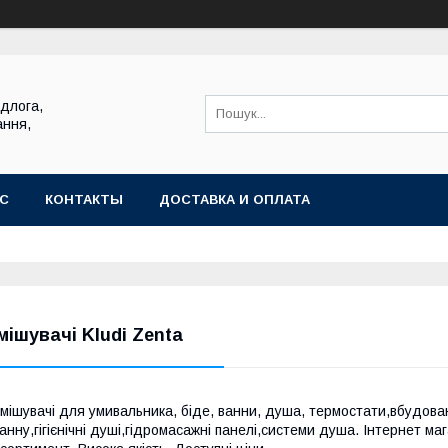
ідлога,
ання,
АС
КОНТАКТЫ
ДОСТАВКА И ОПЛАТА
мішувачі Kludi Zenta
мішувачі для умивальника, біде, ванни, душа, термостати,вбудовані 
анну,гігієнічні душі,гідромасажні панелі,системи душа. Інтернет ма