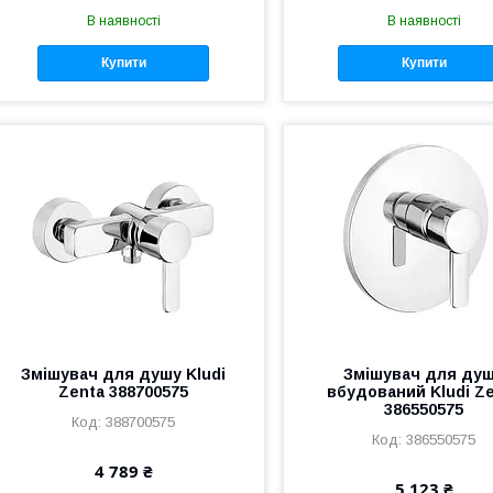
В наявності
В наявності
Купити
Купити
Змішувач для душу Kludi
Змішувач для ду
Zenta 388700575
вбудований Kludi Z
386550575
388700575
386550575
4 789 ₴
5 123 ₴