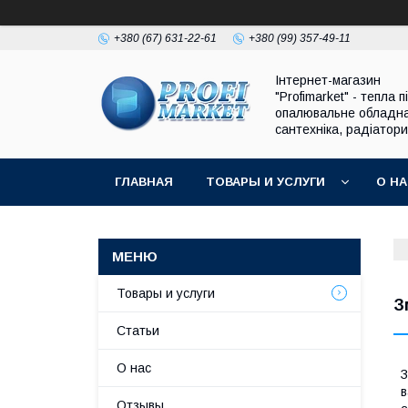
+380 (67) 631-22-61
+380 (99) 357-49-11
Інтернет-магазин
"Profimarket" - тепла п
опалювальне обладн
сантехніка, радіатори
ГЛАВНАЯ
ТОВАРЫ И УСЛУГИ
О Н
Товары и услуги
З
Статьи
О нас
З
в
Отзывы