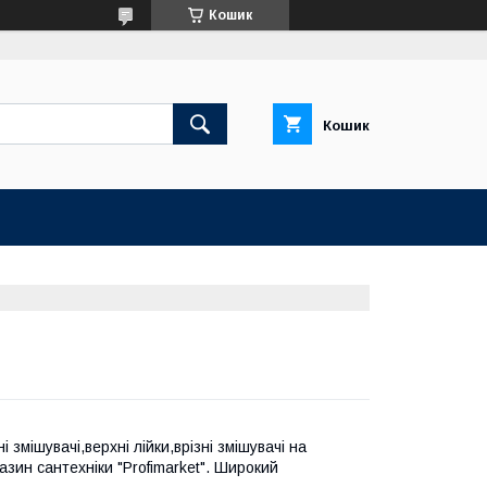
Кошик
Кошик
змішувачі,верхні лійки,врізні змішувачі на
газин сантехніки "Profimarket". Широкий