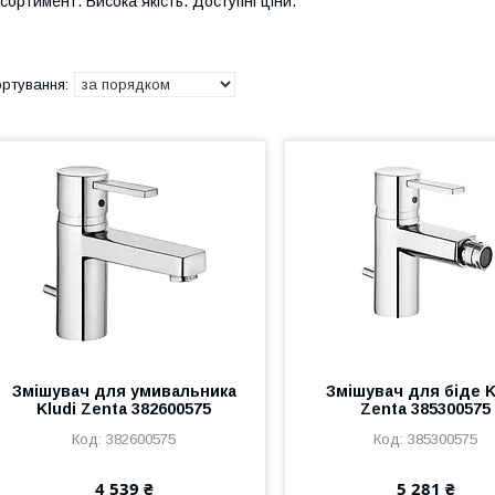
сортимент. Висока якість. Доступні ціни.
Змішувач для умивальника
Змішувач для біде K
Kludi Zenta 382600575
Zenta 385300575
382600575
385300575
4 539 ₴
5 281 ₴