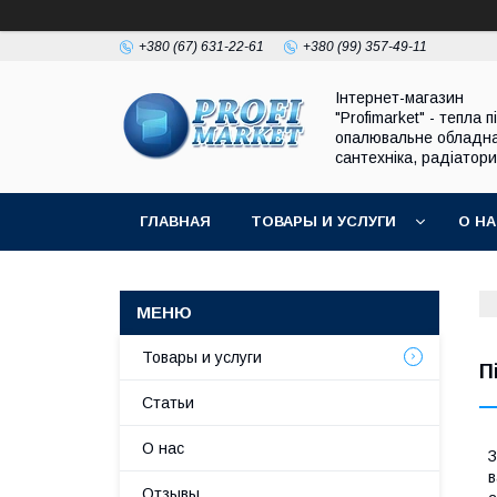
+380 (67) 631-22-61
+380 (99) 357-49-11
Інтернет-магазин
"Profimarket" - тепла п
опалювальне обладн
сантехніка, радіатори
ГЛАВНАЯ
ТОВАРЫ И УСЛУГИ
О Н
Товары и услуги
П
Статьи
О нас
З
в
Отзывы