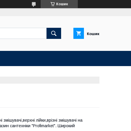
Кошик
Кошик
змішувачі,верхні лійки,врізні змішувачі на
газин сантехніки "Profimarket". Широкий