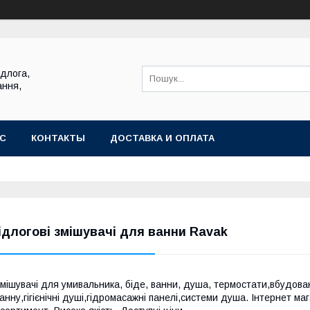
ідлога,
ання,
АС
КОНТАКТЫ
ДОСТАВКА И ОПЛАТА
ідлогові змішувачі для ванни Ravak
мішувачі для умивальника, біде, ванни, душа, термостати,вбудовані 
анну,гігієнічні душі,гідромасажні панелі,системи душа. Інтернет ма