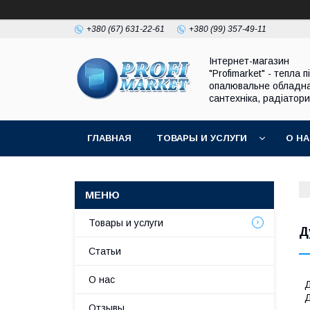
+380 (67) 631-22-61
+380 (99) 357-49-11
Інтернет-магазин
"Profimarket" - тепла п
опалювальне обладн
сантехніка, радіатори
ГЛАВНАЯ
ТОВАРЫ И УСЛУГИ
О Н
Товары и услуги
Д
Статьи
О нас
Д
Д
Отзывы