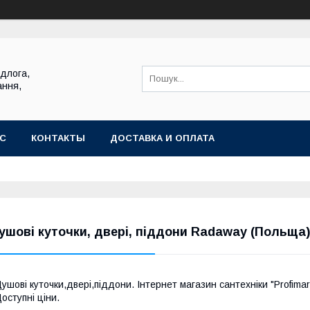
ідлога,
ання,
АС
КОНТАКТЫ
ДОСТАВКА И ОПЛАТА
ушові куточки, двері, піддони Radaway (Польща)
ушові куточки,двері,піддони. Інтернет магазин сантехніки "Profima
оступні ціни.