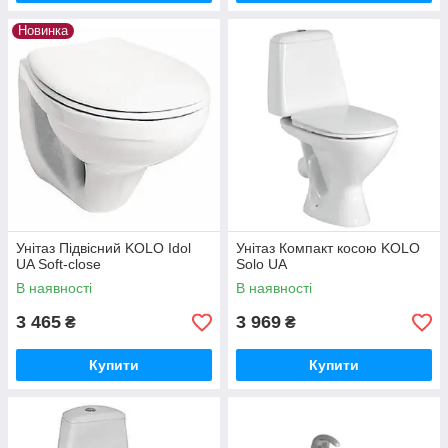
Новинка
Унітаз Підвісний KOLO Idol
Унітаз Компакт косою KOLO
UA Soft-close
Solo UA
В наявності
В наявності
3 465
3 969
₴
₴
Купити
Купити