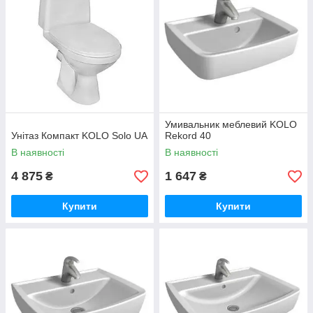
Умивальник меблевий KOLO
Унітаз Компакт KOLO Solo UA
Rekord 40
В наявності
В наявності
4 875
1 647
₴
₴
Купити
Купити