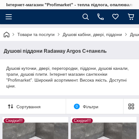
Інтернет-магазин "Profimarket" - тепла підлога, опалювальн
Товари та послуги
Душові кабіни, двері, піддони
Душо
Душові піддони Radaway Argos C+панель
Душові куточки, двері, перегородки, піддони, душові канали,
трапи, душові плити. Інтернет магазин сантехніки
"Profimarket". Широкий асортимент. Висока якість. Доступні
ціни.
Сортування
0
Фільтри
Скидки!!!
Скидки!!!