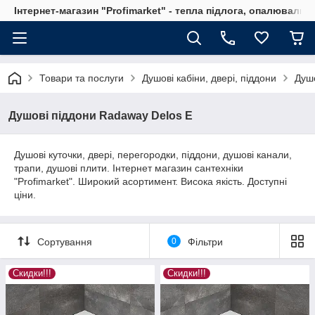
Інтернет-магазин "Profimarket" - тепла підлога, опалювальн
Товари та послуги
Душові кабіни, двері, піддони
Душо
Душові піддони Radaway Delos E
Душові куточки, двері, перегородки, піддони, душові канали,
трапи, душові плити. Інтернет магазин сантехніки
"Profimarket". Широкий асортимент. Висока якість. Доступні
ціни.
Сортування
0
Фільтри
Скидки!!!
Скидки!!!