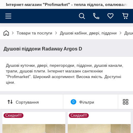
Інтернет-магазин "Profimarket" - тепла підлога, опалювальн
Товари та послуги
Душові кабіни, двері, піддони
Душо
Душові піддони Radaway Argos D
Душові куточки, двері, перегородки, піддони, душові канали,
трапи, душові плити. Інтернет магазин сантехніки
"Profimarket". Широкий асортимент. Висока якість. Доступні
ціни.
Сортування
0
Фільтри
Скидки!!!
Скидки!!!