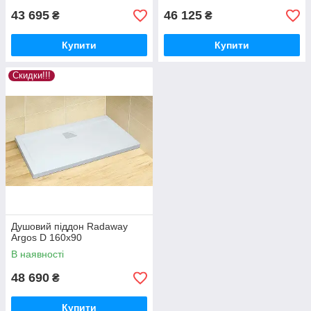
43 695
46 125
₴
₴
Купити
Купити
Скидки!!!
Душовий піддон Radaway
Argos D 160x90
В наявності
48 690
₴
Купити