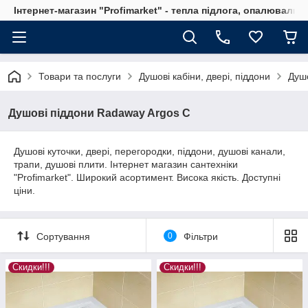
Інтернет-магазин "Profimarket" - тепла підлога, опалювальн
Товари та послуги
Душові кабіни, двері, піддони
Душо
Душові піддони Radaway Argos C
Душові куточки, двері, перегородки, піддони, душові канали,
трапи, душові плити. Інтернет магазин сантехніки
"Profimarket". Широкий асортимент. Висока якість. Доступні
ціни.
Сортування
0
Фільтри
Скидки!!!
Скидки!!!