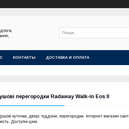
ідлога,
ання,
АС
КОНТАКТЫ
ДОСТАВКА И ОПЛАТА
ушові перегородки Radaway Walk-in Eos II
ушові куточки, двері, піддони, перегородки. Інтернет магазин сант
кість. Доступні ціни.