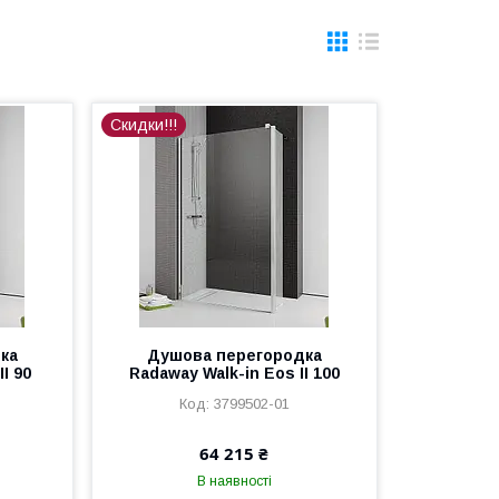
Скидки!!!
ка
Душова перегородка
I 90
Radaway Walk-in Eos II 100
3799502-01
64 215 ₴
В наявності