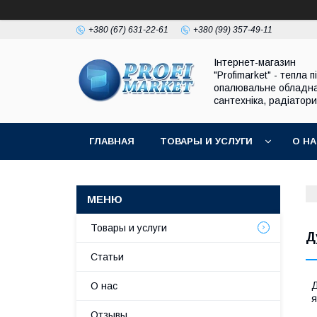
+380 (67) 631-22-61
+380 (99) 357-49-11
Інтернет-магазин
"Profimarket" - тепла п
опалювальне обладн
сантехніка, радіатори
ГЛАВНАЯ
ТОВАРЫ И УСЛУГИ
О Н
Товары и услуги
Д
Статьи
Д
О нас
я
Отзывы