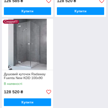
126 585
128 520
₴
₴
Купити
Купити
Скидки!!!
Душовий куточок Radaway
Fuenta New KDD 100x90
В наявності
128 520
₴
Купити