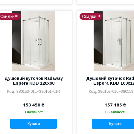
Скидки!!!
Скидки!!!
Душовий куточок Radaway
Душовий куточок Ra
Espera KDD 120x90
Espera KDD 100x1
380153-01L+380151-01R
380152-01L+380153
153 450 ₴
157 185 ₴
В наявності
В наявності
Купити
Купити