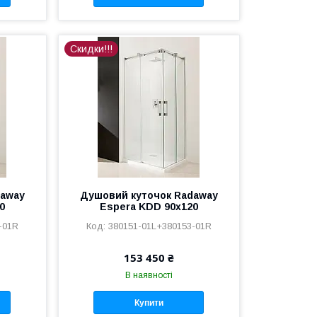
Скидки!!!
daway
Душовий куточок Radaway
0
Espera KDD 90x120
-01R
380151-01L+380153-01R
153 450 ₴
В наявності
Купити