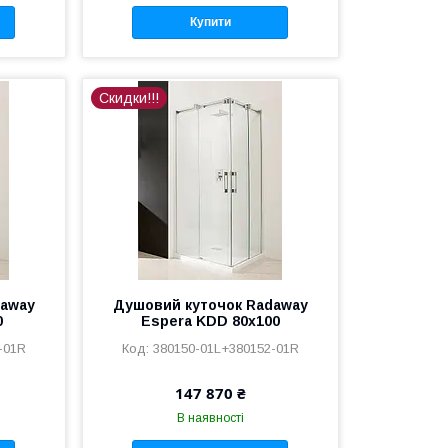
Купити
Скидки!!!
daway
Душовий куточок Radaway
0
Espera KDD 80x100
-01R
380150-01L+380152-01R
147 870 ₴
В наявності