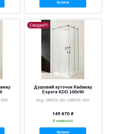
Купити
Скидки!!!
daway
Душовий куточок Radaway
0
Espera KDD 100x90
-01R
380152-01L+380151-01R
149 670 ₴
В наявності
Купити