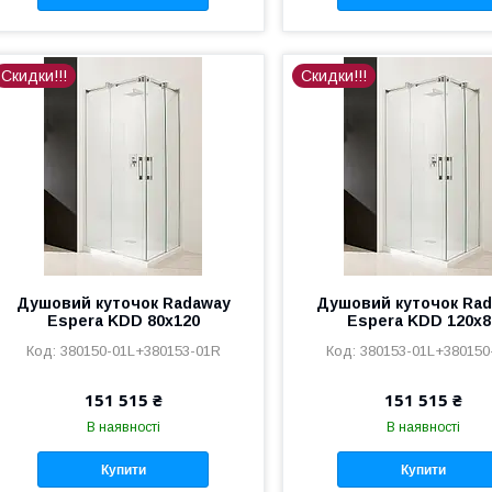
Скидки!!!
Скидки!!!
Душовий куточок Radaway
Душовий куточок Ra
Espera KDD 80x120
Espera KDD 120x8
380150-01L+380153-01R
380153-01L+380150
151 515 ₴
151 515 ₴
В наявності
В наявності
Купити
Купити