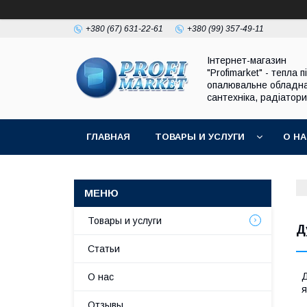
+380 (67) 631-22-61
+380 (99) 357-49-11
Інтернет-магазин
"Profimarket" - тепла п
опалювальне обладн
сантехніка, радіатори
ГЛАВНАЯ
ТОВАРЫ И УСЛУГИ
О Н
Товары и услуги
Д
Статьи
Д
О нас
я
Отзывы