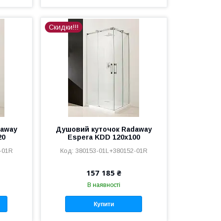
Скидки!!!
daway
Душовий куточок Radaway
20
Espera KDD 120x100
-01R
380153-01L+380152-01R
157 185 ₴
В наявності
Купити