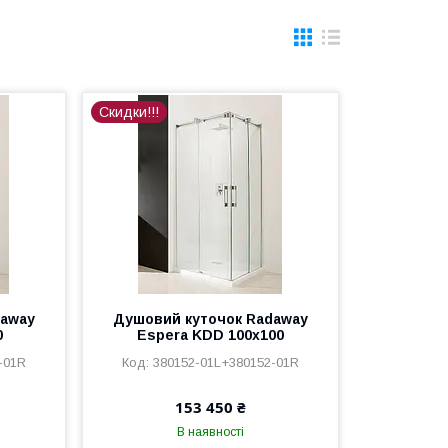
Скидки!!!
daway
Душовий куточок Radaway
0
Espera KDD 100x100
-01R
380152-01L+380152-01R
153 450 ₴
В наявності