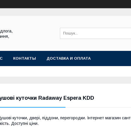
ідлога,
ання,
АС
КОНТАКТЫ
ДОСТАВКА И ОПЛАТА
ушові куточки Radaway Espera KDD
ушові куточки, двері, піддони, перегородки. Інтернет магазин сант
кість. Доступні ціни.