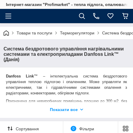
Інтернет-магазин "Profimarket" - тепла підлога, опалювальн
Товари та послуги
Терморегулятори
Система бездро
Система бездротового управління нагрівальними
системами та електроприладами Danfoss Link™
(Данія)
Danfoss
Link
™
– інтелектуальна система бездротового
управління теплою підлогою і опаленням. Може управляти як
електричними, так і гідравлічними системами опалення з
радіаторами, конвекторами, обігрівом підлоги.
Призначена для невиробничих приміщень площею до 300 м2, без
значних перешкод для радіосигналу (армованих бетонних стін і
Показати все
перекриттів, металізованої тепло/звукоізоляції, радіоапаратури,
що працює в тому ж діапазоні, тощо). Максимальна кількість в
системі: кімнат – 30 шт., пристроїв – 50 шт.
Сортування
0
Фільтри
Основою системи є центральна сенсорна панель, яка контролює