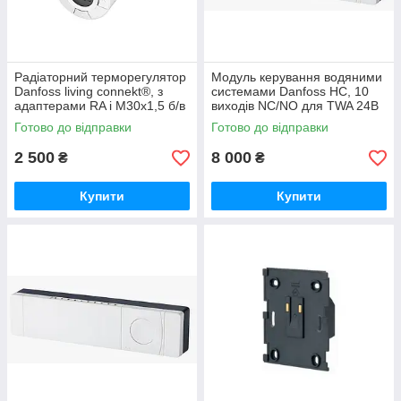
Радіаторний терморегулятор
Модуль керування водяними
Danfoss living connekt®, з
системами Danfoss HC, 10
адаптерами RA і M30x1,5 б/в
виходів NC/NO для TWA 24В
Готово до відправки
Готово до відправки
2 500
8 000
₴
₴
Купити
Купити