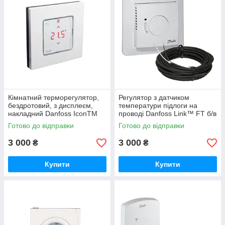
Кімнатний терморегулятор,
Регулятор з датчиком
бездротовий, з дисплеєм,
температури підлоги на
накладний Danfoss IconTM
проводі Danfoss Link™ FT б/в
RT б/в
Готово до відправки
Готово до відправки
3 000
3 000
₴
₴
Купити
Купити