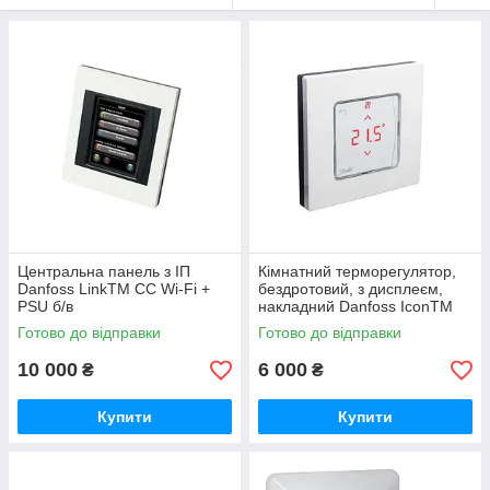
в усьому будинку бездротові датчики температури підлоги і
повітря і управляє нагрівальними кабелями або іншими
опалювальними приладами через бездротові пристрої керування.
Це дозволяє управляти різними системами з одного зручного
місця.
Базові можливості: покімнатне управління температурою і
розкладом електричних систем обігріву підлоги, повного опалення
через підлога, опалення електроконвекторами, а також
гідравлічними системами опалення: як через підлогу, так і за
допомогою радіаторів. Система дозволяє об'єднувати кімнати у
«Житлову зону» із загальним розкладом, має просте включення
режимів «Комфорт», «Пауза», «Відпустка» і т. д.
Центральна панель з ІП
Кімнатний терморегулятор,
Danfoss LinkTM СС Wi-Fi +
бездротовий, з дисплеєм,
PSU б/в
накладний Danfoss IconTM
RT
Готово до відправки
Готово до відправки
10 000
6 000
₴
₴
Купити
Купити