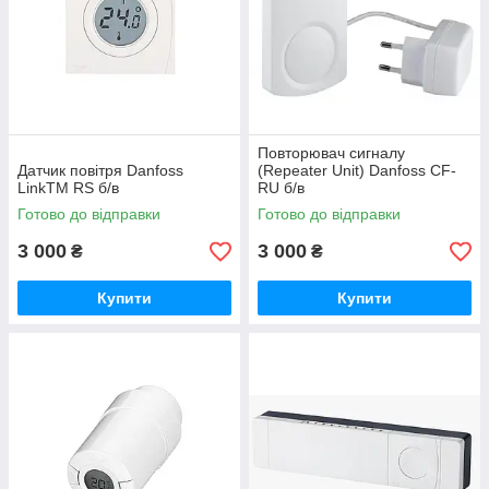
Повторювач сигналу
Датчик повітря Danfoss
(Repeater Unit) Danfoss CF-
LinkTM RS б/в
RU б/в
Готово до відправки
Готово до відправки
3 000
3 000
₴
₴
Купити
Купити