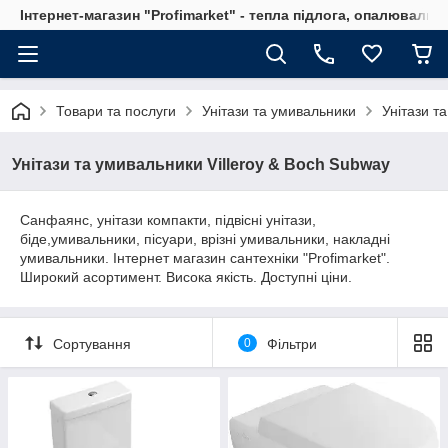
Інтернет-магазин "Profimarket" - тепла підлога, опалювальн
Товари та послуги
Унітази та умивальники
Унітази т
Унітази та умивальники Villeroy & Boch Subway
Санфаянс, унітази компакти, підвісні унітази,
біде,умивальники, пісуари, врізні умивальники, накладні
умивальники. Інтернет магазин сантехніки "Profimarket".
Широкий асортимент. Висока якість. Доступні ціни.
Сортування
0
Фільтри