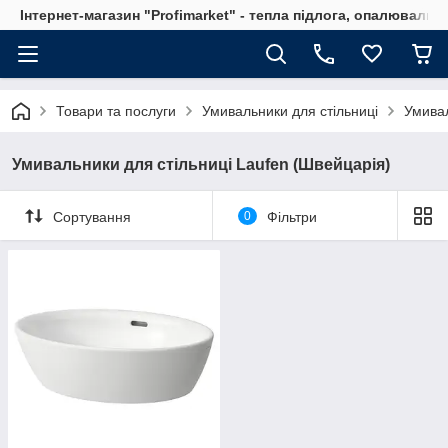
Інтернет-магазин "Profimarket" - тепла підлога, опалювальн
Товари та послуги
Умивальники для стільниці
Умивал
Умивальники для стільниці Laufen (Швейцарія)
Сортування
0
Фільтри